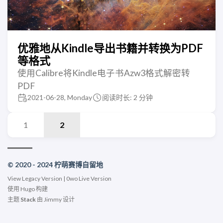
优雅地从Kindle导出书籍并转换为PDF
等格式
使用Calibre将Kindle电子书Azw3格式解密转
PDF
2021-06-28, Monday
阅读时长: 2 分钟
1
2
© 2020 - 2024 柠萌赛博自留地
View
Legacy Version
|
0wo Live Version
使用
Hugo
构建
主题
Stack
由
Jimmy
设计